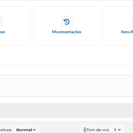
hes
Movimentações
Itens/
 MÍDIAS
eitura:
Tom de voz: