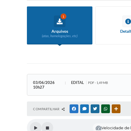
1
Arquivos
Detal
(atas, homologações, etc)
03/06/2026
EDITAL
PDF - 1,49 MB
10h27
COMPARTILHAR
FACEBOOK
MESSENGER
TWITTER
WHATSAPP
OUTRAS
Velocidade de l