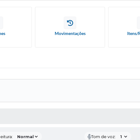
hes
Movimentações
Itens/
 MÍDIAS
eitura:
Tom de voz: