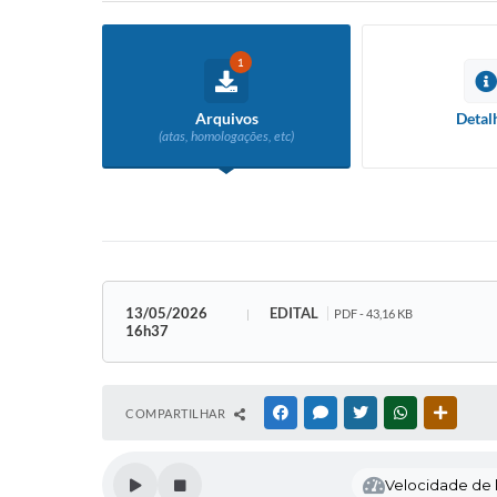
1
Arquivos
Detal
(atas, homologações, etc)
13/05/2026
EDITAL
PDF - 43,16 KB
16h37
COMPARTILHAR
FACEBOOK
MESSENGER
TWITTER
WHATSAPP
OUTRAS
Velocidade de l