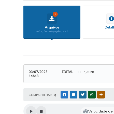
1
Arquivos
Detal
(atas, homologações, etc)
03/07/2025
EDITAL
PDF - 1,78 MB
14h43
COMPARTILHAR
FACEBOOK
MESSENGER
TWITTER
WHATSAPP
OUTRAS
Velocidade de l