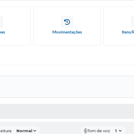
hes
Movimentações
Itens/
 MÍDIAS
eitura:
Tom de voz: