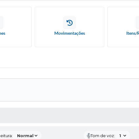
hes
Movimentações
Itens/
 MÍDIAS
eitura:
Tom de voz: