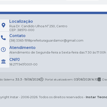
Localização
Rua Dr. Candido Ulhoa Nº 250, Centro
CEP: 38570-000
Contato
(38) 3365-1918
prefeituraguardamor@gmail.com
Atendimento
Atendimento de Segunda-feira a Sexta-feira das 7:30 às 17:00h
CNPJ
18.277.947/0001-00
 do Sistema:
3.5.3 - 19/06/2026
Portal atualizado em:
03/08/2026 14:10
Dad
right Instar - 2006-2026. Todos os direitos reservados -
Instar Tecn