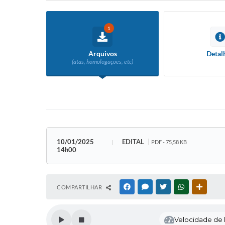
1
Arquivos
Detal
(atas, homologações, etc)
10/01/2025
EDITAL
PDF - 75,58 KB
14h00
COMPARTILHAR
FACEBOOK
MESSENGER
TWITTER
WHATSAPP
OUTRAS
Velocidade de l