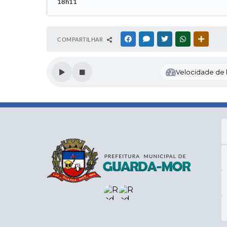
18h11
COMPARTILHAR
FACEBOOK
MESSENGER
TWITTER
WHATSAPP
OUTRAS
Velocidade de l