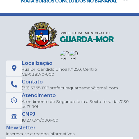
MATA BURROS CONCLUÍDOS NO BANANAL
Localização
Rua Dr. Candido Ulhoa Nº 250, Centro
CEP: 38570-000
Contato
(38) 3365-1918
prefeituraguardamor@gmail.com
Atendimento
Atendimento de Segunda-feira a Sexta-feira das 7:30
às 17:00h
CNPJ
18.277.947/0001-00
Newsletter
Inscreva-se e receba informativos