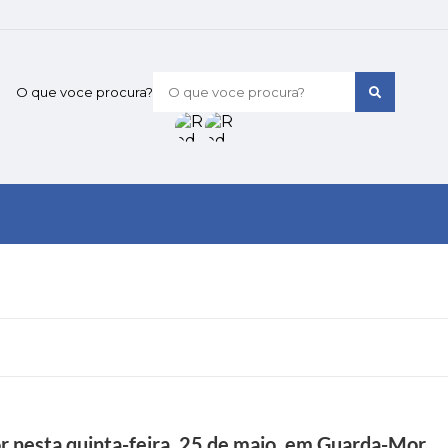
O que voce procura?
r nesta quinta-feira, 25 de maio, em Guarda-Mor