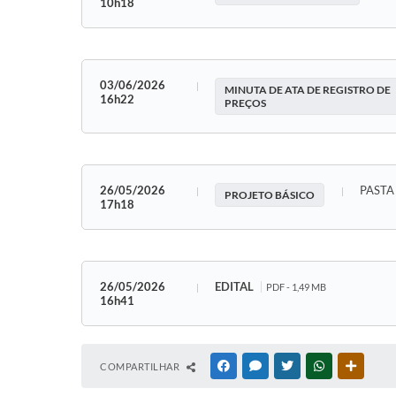
10h18
03/06/2026
MINUTA DE ATA DE REGISTRO DE
16h22
PREÇOS
26/05/2026
PASTA
PROJETO BÁSICO
17h18
26/05/2026
EDITAL
PDF - 1,49 MB
16h41
COMPARTILHAR
FACEBOOK
MESSENGER
TWITTER
WHATSAPP
OUTRAS