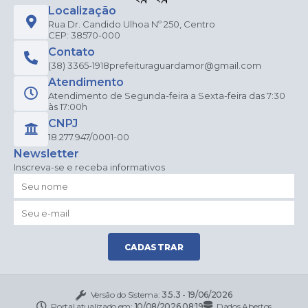
Localização
Rua Dr. Candido Ulhoa Nº 250, Centro
CEP: 38570-000
Contato
(38) 3365-1918
prefeituraguardamor@gmail.com
Atendimento
Atendimento de Segunda-feira a Sexta-feira das 7:30
às 17:00h
CNPJ
18.277.947/0001-00
Newsletter
Inscreva-se e receba informativos
CADASTRAR
Versão do Sistema:
3.5.3 - 19/06/2026
Portal atualizado em:
10/08/2026 08:19
Dados Abertos