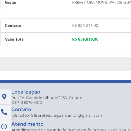
Gestor
PREFEITURA MUNICIPAL DE GU
Contrato
R$ 836.816,00
Valor Total
R$ 836.816,00
 MÍDIAS
Localização
Rua Dr. Candido Ulhoa Nº 250, Centro
CEP: 38570-000
Contato
(38) 3365-1918
prefeituraguardamor@gmail.com
Atendimento
Atendimento de Segunda-feira a Sexta-feira das 7:30 às 17:00h