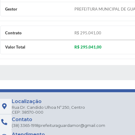
Gestor
PREFEITURA MUNICIPAL DE GU
Contrato
R$ 295.041,00
Valor Total
R$ 295.041,00
 MÍDIAS
Localização
Rua Dr. Candido Ulhoa Nº 250, Centro
CEP: 38570-000
Contato
(38) 3365-1918
prefeituraguardamor@gmail.com
Atendimento