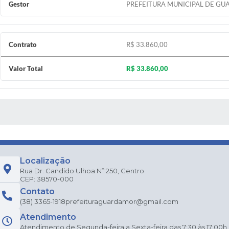
Gestor
PREFEITURA MUNICIPAL DE GU
Contrato
R$ 33.860,00
Valor Total
R$ 33.860,00
 MÍDIAS
Localização
Rua Dr. Candido Ulhoa Nº 250, Centro
CEP: 38570-000
Contato
(38) 3365-1918
prefeituraguardamor@gmail.com
Atendimento
Atendimento de Segunda-feira a Sexta-feira das 7:30 às 17:00h