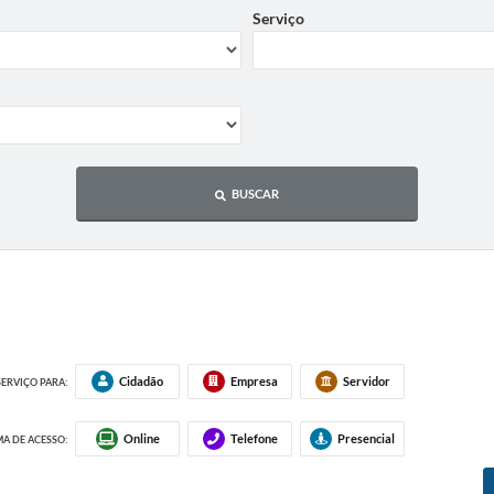
Serviço
BUSCAR
Cidadão
Empresa
Servidor
SERVIÇO PARA:
Online
Telefone
Presencial
A DE ACESSO: