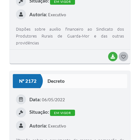
Situação:
EM VIGOR
Autoria:
Executivo
Dispões sobre auxílio financeiro ao Sindicato dos
Produtores Rurais de Guarda-Mor e das outras
providências
BAIXAR
G
O
S
Nº 2172
Decreto
T
E
Data:
06/05/2022
I
Situação:
EM VIGOR
Autoria:
Executivo