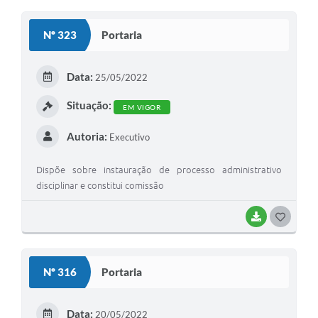
O
S
Nº 323
Portaria
T
E
Data:
25/05/2022
I
Situação:
EM VIGOR
Autoria:
Executivo
Dispõe sobre instauração de processo administrativo
disciplinar e constitui comissão
BAIXAR
G
O
S
Nº 316
Portaria
T
E
Data:
20/05/2022