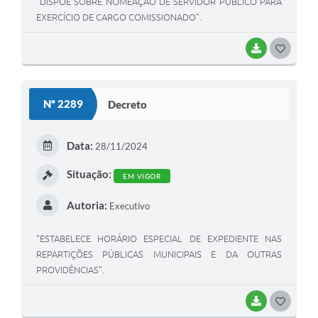
“DISPÕE SOBRE NOMEAÇÃO DE SERVIDOR PÚBLICO PARA
EXERCÍCIO DE CARGO COMISSIONADO”.
BAIXAR
G
O
S
Nº 2289
Decreto
T
E
Data:
28/11/2024
I
Situação:
EM VIGOR
Autoria:
Executivo
"ESTABELECE HORÁRIO ESPECIAL DE EXPEDIENTE NAS
REPARTIÇÕES PÚBLICAS MUNICIPAIS E DA OUTRAS
PROVIDÊNCIAS".
BAIXAR
G