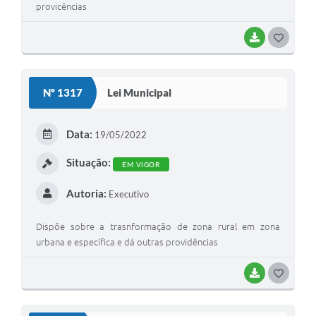
provicências
BAIXAR
G
O
S
Nº 1317
Lei Municipal
T
E
Data:
19/05/2022
I
Situação:
EM VIGOR
Autoria:
Executivo
Dispõe sobre a trasnformação de zona rural em zona
urbana e específica e dá outras providências
BAIXAR
G
O