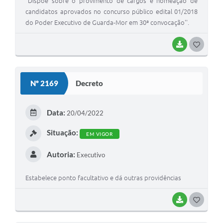
"Dispõe sobre o provimento de cargos e nomeação de
candidatos aprovados no concurso público edital 01/2018
do Poder Executivo de Guarda-Mor em 30ª convocação''.
BAIXAR
G
O
S
Nº 2169
Decreto
T
E
Data:
20/04/2022
I
Situação:
EM VIGOR
Autoria:
Executivo
Estabelece ponto facultativo e dá outras providências
BAIXAR
G
O