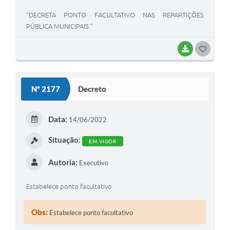
"DECRETA PONTO FACULTATIVO NAS REPARTIÇÕES
PÚBLICA MUNICIPAIS."
BAIXAR
G
O
S
Nº 2177
Decreto
T
E
Data:
14/06/2022
I
Situação:
EM VIGOR
Autoria:
Executivo
Estabelece ponto facultativo
Obs:
Estabelece ponto facultativo