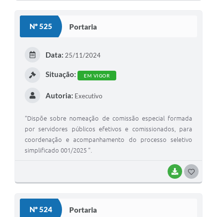
O
S
Nº 525
Portaria
T
E
Data:
25/11/2024
I
Situação:
EM VIGOR
Autoria:
Executivo
“Dispõe sobre nomeação de comissão especial formada
por servidores públicos efetivos e comissionados, para
coordenação e acompanhamento do processo seletivo
simplificado 001/2025 ”.
BAIXAR
G
O
S
Nº 524
Portaria
T