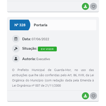
BAIXAR
G
O
S
Nº 328
Portaria
T
E
Data:
07/06/2022
I
Situação:
EM VIGOR
Autoria:
Executivo
O Prefeito Municipal de Guarda-Mor, no uso das
atribuições que lhe são conferidas pelo Art. 86, XVIII, da Lei
Orgânica do Município (com redação dada pela Emenda à
Lei Orgnânica nº 007 de 21/11/2000
BAIXAR
G
O